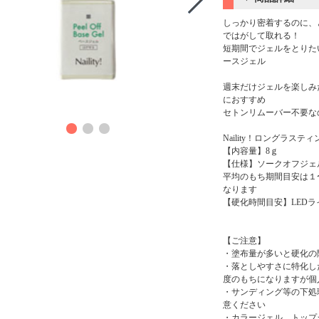
しっかり密着するのに、
ではがして取れる！
短期間でジェルをとりた
ースジェル
週末だけジェルを楽しみ
におすすめ
商品
セトンリムーバー不要な
Naility！ロングラス
【内容量】8ｇ
【仕様】ソークオフジェル 商
平均のもち期間目安は１
なります
【硬化時間目安】LEDライ
【ご注意】
・塗布量が多いと硬化の
・落としやすさに特化し
度のもちになりますが個
・サンディング等の下処
意ください
・カラージェル、トップジ