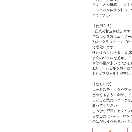
だくことを推奨しており
・ジェルが皮膚や甘皮に
てください
【使用方法】
1.自爪の甘皮を整えま
で気になる方はエタノー
2.ロングラスティング
で硬化します
硬化後も少しベタベタ(
ま次のジェルを塗布して
※塗布量が多いとはがし
3.カラージェルを薄く
4.トップジェルを塗布
【落とし方】
ウッドスティックやプッ
とめくるように剥がして
はがした後にベタベタが
取ってください
しっかり密着するタイプ
フするにはNaility
のはがし液をお使いくだ