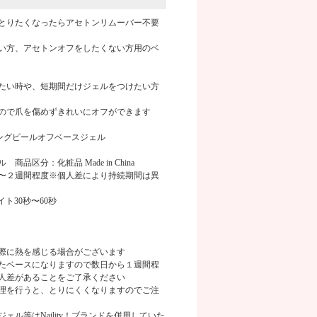
とりたくなったらアセトンリムーバー不要
い方、アセトンオフをしたくない方用のベ
たい時や、短期間だけジェルをつけたい方
商品画像
画像
ので爪を傷めずきれいにオフができます
ティングピールオフベースジェル
品区分：化粧品 Made in China
〜２週間程度※個人差により持続期間は異
ト30秒〜60秒
際に熱を感じる場合がございます
たベースになりますので数日から１週間程
人差があることをご了承ください
理を行うと、とりにくくなりますのでご注
ェル等はNaility！ブランドを併用していた