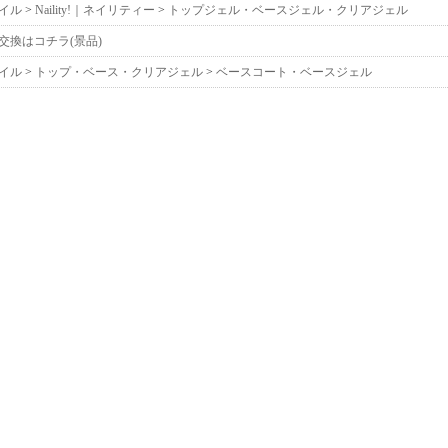
めっちゃいい!
イル
>
Naility!｜ネイリティー
>
トップジェル・ベースジェル・クリアジェル
ピールオフってすぐに
交換はコチラ(景品)
持ち!
イル
>
トップ・ベース・クリアジェル
>
ベースコート・ベースジェル
2週間付けてても全然浮
なのにオフは、はがし
ただ爪がツルツルの状
ら、塗る前は絶対爪磨
でもオフがラクすぎる
くらい。
おすすめです。
2026/03/12 投稿
オフが苦手なので
アセトンオフでCカー
フを買ってみました。
使って1週間経ったけ
あとはキレイに剥がれ