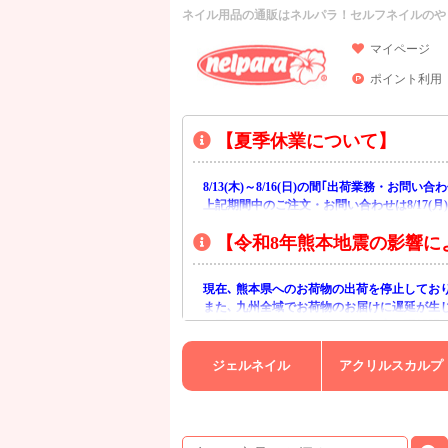
ネイル用品の通販はネルパラ！セルフネイルのや
マイページ
ポイント利用
【夏季休業について】
8/13(木)～8/16(日)の間｢出荷業務・お問
上記期間中のご注文・お問い合わせは8/17(
【令和8年熊本地震の影響に
現在､ 熊本県へのお荷物の出荷を停止してお
また､ 九州全域でお荷物のお届けに遅延が生
ご不便をおかけいたしますが､ 何卒ご理解賜
ジェルネイル
アクリルスカルプ