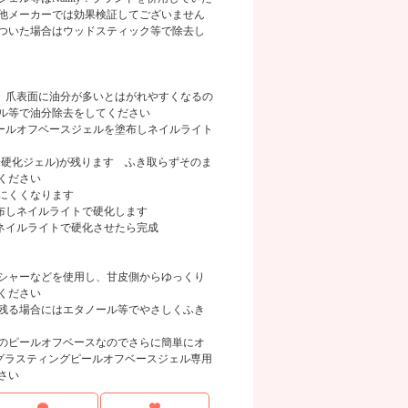
他メーカーでは効果検証してございません
ついた場合はウッドスティック等で除去し
す 爪表面に油分が多いとはがれやすくなるの
ル等で油分除去をしてください
ピールオフベースジェルを塗布しネイルライト
未硬化ジェル)が残ります ふき取らずそのま
ください
にくくなります
塗布しネイルライトで硬化します
しネイルライトで硬化させたら完成
シャーなどを使用し、甘皮側からゆっくり
ください
残る場合にはエタノール等でやさしくふき
のピールオフベースなのでさらに簡単にオ
！ロングラスティングピールオフベースジェル専用
さい