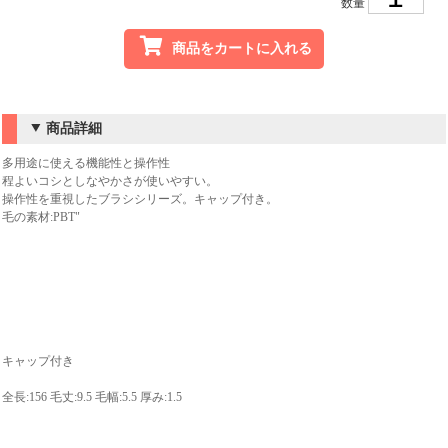
数量
商品をカートに入れる
商品詳細
多用途に使える機能性と操作性
程よいコシとしなやかさが使いやすい。
操作性を重視したブラシシリーズ。キャップ付き。
毛の素材:PBT"
キャップ付き
全長:156 毛丈:9.5 毛幅:5.5 厚み:1.5