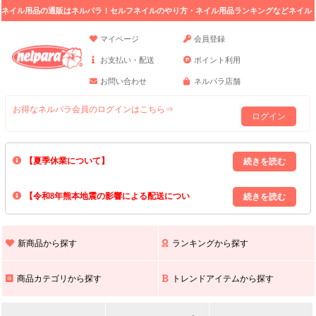
ネイル用品の通販はネルパラ！セルフネイルのやり方・ネイル用品ランキングなどネイル
の情報満載。
マイページ
会員登録
お支払い・配送
ポイント利用
お問い合わせ
ネルパラ店舗
お得なネルパラ会員のログインはこちら⇒
ログイン
【夏季休業について】
8/13(木)～8/16(日)の間｢出荷業務・お問い合わせ業務｣はお休みいたしま
【令和8年熊本地震の影響による配送につい
す｡
上記期間中のご注文・お問い合わせは8/17(月)以降の対応となりますので
て】
現在､ 熊本県へのお荷物の出荷を停止しております｡
予めご了承ください｡
また､ 九州全域でお荷物のお届けに遅延が生じております｡
新商品から探す
ランキングから探す
ご不便をおかけいたしますが､ 何卒ご理解賜りますようお願い申し上げ
ます｡
商品カテゴリから探す
トレンドアイテムから探す