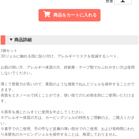
数量
商品をカートに入れる
商品詳細
2個セット
3Dジェルに触れる指に貼り付け、アレルギーリスクを低減するシート。
お肌の弱い方、アレルギー体質の方、絆創膏・テープ類でかぶれやすい方は使用
しないでください。
薄くて密着力が良いので、素肌のような感覚でねんどジェルを操作することがで
きます。
表面をエタノールで拭くことができ、使い捨てのため衛生的にご使用いただけま
す。
※異常を感じたらすぐに使用を中止してください。
※アレルギー体質の方は、カービングジェルの特性をご理解の上、ご購入くださ
い。
※素手でのご使用、手の甲など皮膚の薄い部分でのご使用、および長時間にわた
り未硬化のカービングジェルを操作することは、推奨しておりません。