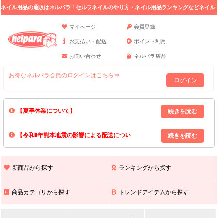
ネイル用品の通販はネルパラ！セルフネイルのやり方・ネイル用品ランキングなどネイル
の情報満載。
マイページ
会員登録
お支払い・配送
ポイント利用
お問い合わせ
ネルパラ店舗
お得なネルパラ会員のログインはこちら⇒
ログイン
【夏季休業について】
8/13(木)～8/16(日)の間｢出荷業務・お問い合わせ業務｣はお休みいたしま
【令和8年熊本地震の影響による配送につい
す｡
上記期間中のご注文・お問い合わせは8/17(月)以降の対応となりますので
て】
現在､ 熊本県へのお荷物の出荷を停止しております｡
予めご了承ください｡
また､ 九州全域でお荷物のお届けに遅延が生じております｡
新商品から探す
ランキングから探す
ご不便をおかけいたしますが､ 何卒ご理解賜りますようお願い申し上げ
ます｡
商品カテゴリから探す
トレンドアイテムから探す