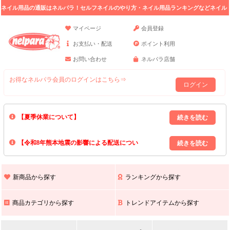
ネイル用品の通販はネルパラ！セルフネイルのやり方・ネイル用品ランキングなどネイル
の情報満載。
マイページ
会員登録
お支払い・配送
ポイント利用
お問い合わせ
ネルパラ店舗
お得なネルパラ会員のログインはこちら⇒
ログイン
【夏季休業について】
8/13(木)～8/16(日)の間｢出荷業務・お問い合わせ業務｣はお休みいたしま
【令和8年熊本地震の影響による配送につい
す｡
上記期間中のご注文・お問い合わせは8/17(月)以降の対応となりますので
て】
現在､ 熊本県へのお荷物の出荷を停止しております｡
予めご了承ください｡
また､ 九州全域でお荷物のお届けに遅延が生じております｡
新商品から探す
ランキングから探す
ご不便をおかけいたしますが､ 何卒ご理解賜りますようお願い申し上げ
ます｡
商品カテゴリから探す
トレンドアイテムから探す