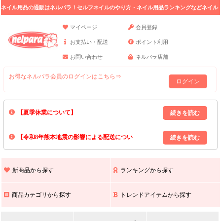
ネイル用品の通販はネルパラ！セルフネイルのやり方・ネイル用品ランキングなどネイル
の情報満載。
マイページ
会員登録
お支払い・配送
ポイント利用
お問い合わせ
ネルパラ店舗
お得なネルパラ会員のログインはこちら⇒
ログイン
【夏季休業について】
8/13(木)～8/16(日)の間｢出荷業務・お問い合わせ業務｣はお休みいたしま
【令和8年熊本地震の影響による配送につい
す｡
上記期間中のご注文・お問い合わせは8/17(月)以降の対応となりますので
て】
現在､ 熊本県へのお荷物の出荷を停止しております｡
予めご了承ください｡
また､ 九州全域でお荷物のお届けに遅延が生じております｡
新商品から探す
ランキングから探す
ご不便をおかけいたしますが､ 何卒ご理解賜りますようお願い申し上げ
ます｡
商品カテゴリから探す
トレンドアイテムから探す