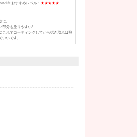
 snowlife おすすめレベル：
★★★★★
防に。
い部分も塗りやすい!
にこれでコーティングしてから拭き取れば飛
でいいです。
kaco_aco_coco おすすめレベル：
★★★★★
すい!
の隙間やミラーアートの部分にも塗りやすい!
ラシを使って塗ってたけど、ブラシを用意し
けて時短で便利です。
ジェルは艶が長持ちなので好きです。
 sakura39 おすすめレベル：
★★★★★
せない!