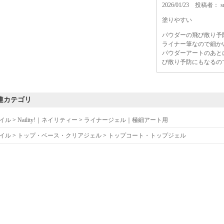
2026/01/23 投稿者：
塗りやすい
パウダーの飛び散り予
ライナー筆なので細か
パウダーアートのあと
び散り予防にもなるの
2025/05/19 投稿者： 
連カテゴリ
細かいところも塗りや
イル
>
Naility!｜ネイリティー
>
ライナージェル｜極細アート用
ブラシも細くてパーツ
いままではライナーブ
イル
>
トップ・ベース・クリアジェル
>
トップコート・トップジェル
たり洗浄する手間も省
Naility!のトップ
2024/03/29 投稿者：
ミラーアートには欠か
これは便利です。