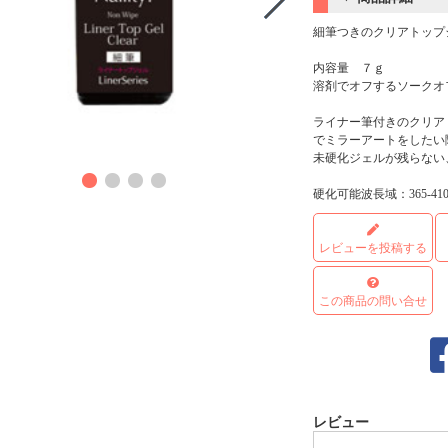
細筆つきのクリアトップ
内容量 ７ｇ
溶剤でオフするソークオ
ライナー筆付きのクリア
でミラーアートをしたい
商品
未硬化ジェルが残らない
硬化可能波長域：365-410
レビューを投稿する
この商品の問い合せ
レビュー