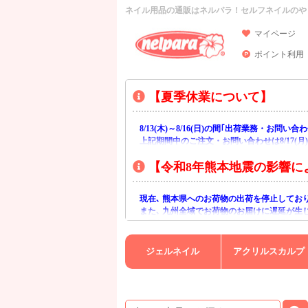
ネイル用品の通販はネルパラ！セルフネイルのや
マイページ
ポイント利用
【夏季休業について】
8/13(木)～8/16(日)の間｢出荷業務・お問
上記期間中のご注文・お問い合わせは8/17(
【令和8年熊本地震の影響に
現在､ 熊本県へのお荷物の出荷を停止してお
また､ 九州全域でお荷物のお届けに遅延が生
ご不便をおかけいたしますが､ 何卒ご理解賜
ジェルネイル
アクリルスカルプ