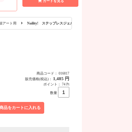
カートを見る
細アート用
Naility! ステップレスジェル ライナートップジェル 7g
商品コード： 016817
1,485 円
販売価格
(税込)
：
ポイント： 74 Pt
商品画像
数量
商品をカートに入れる