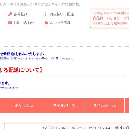
り方・ネイル用品ランキングなどネイルの情報満載。
お得なネルパラ会員の
会員登録
お支払い・配送
商品数：
0
点
合計：
0
円
お問い合わせ
ネルパラ店舗
5000円以上で送料無料
い合わせ業務｣はお休みいたします｡
月)以降の対応となりますので予めご了承ください｡
よる配送について】
ります｡
じております｡
りますようお願い申し上げます｡
ポリッシュ
ネイルパーツ
ネイルシール
#マグネットジェル
#レリーフ
#ソリッドジェル
#甘皮の処