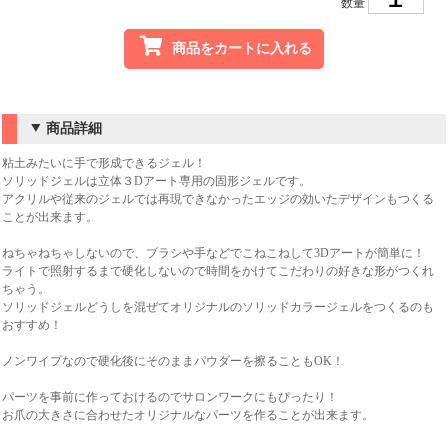
数量
商品をカートに入れる
商品詳細
粘土みたいに手で形成できるジェル！
ソリッドジェルは立体３Dアート専用の固形ジェルです。
アクリルや従来のジェルでは再現できなかったエッジの効いたデザインもつくる
ことが出来ます。
ねちゃねちゃしないので、ブラシや手などでこねこねして3Dアートが簡単に！
ライトで照射するまで硬化しないので時間をかけてこだわりの好きな形がつくれ
ちゃう。
ソリッドジェルどうしを混ぜてオリジナルのソリッドカラージェルをつくるのも
おすすめ！
ノンワイプなので硬化後にそのままパウダーを擦ることもOK！
パーツを事前に作っておけるのでサロンワークにもぴったり！
お爪の大きさに合わせたオリジナルなパーツを作ることが出来ます。