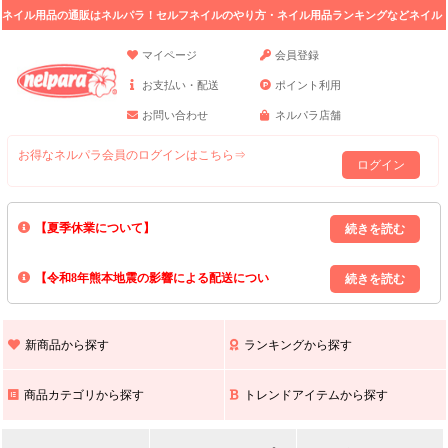
ネイル用品の通販はネルパラ！セルフネイルのやり方・ネイル用品ランキングなどネイル
の情報満載。
マイページ
会員登録
お支払い・配送
ポイント利用
お問い合わせ
ネルパラ店舗
お得なネルパラ会員のログインはこちら⇒
ログイン
【夏季休業について】
8/13(木)～8/16(日)の間｢出荷業務・お問い合わせ業務｣はお休みいたしま
【令和8年熊本地震の影響による配送につい
す｡
上記期間中のご注文・お問い合わせは8/17(月)以降の対応となりますので
て】
現在､ 熊本県へのお荷物の出荷を停止しております｡
予めご了承ください｡
また､ 九州全域でお荷物のお届けに遅延が生じております｡
新商品から探す
ランキングから探す
ご不便をおかけいたしますが､ 何卒ご理解賜りますようお願い申し上げ
ます｡
商品カテゴリから探す
トレンドアイテムから探す