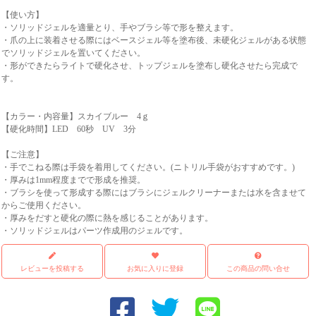
【使い方】
・ソリッドジェルを適量とり、手やブラシ等で形を整えます。
・爪の上に装着させる際にはベースジェル等を塗布後、未硬化ジェルがある状態
でソリッドジェルを置いてください。
・形ができたらライトで硬化させ、トップジェルを塗布し硬化させたら完成で
す。
【カラー・内容量】スカイブルー 4ｇ
【硬化時間】LED 60秒 UV 3分
【ご注意】
・手でこねる際は手袋を着用してください。(ニトリル手袋がおすすめです。)
・厚みは1mm程度までで形成を推奨。
・ブラシを使って形成する際にはブラシにジェルクリーナーまたは水を含ませて
からご使用ください。
・厚みをだすと硬化の際に熱を感じることがあります。
・ソリッドジェルはパーツ作成用のジェルです。
レビューを投稿する
お気に入りに登録
この商品の問い合せ