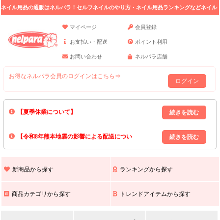
ネイル用品の通販はネルパラ！セルフネイルのやり方・ネイル用品ランキングなどネイル
の情報満載。
マイページ
会員登録
お支払い・配送
ポイント利用
お問い合わせ
ネルパラ店舗
お得なネルパラ会員のログインはこちら⇒
ログイン
【夏季休業について】
8/13(木)～8/16(日)の間｢出荷業務・お問い合わせ業務｣はお休みいたしま
【令和8年熊本地震の影響による配送につい
す｡
上記期間中のご注文・お問い合わせは8/17(月)以降の対応となりますので
て】
現在､ 熊本県へのお荷物の出荷を停止しております｡
予めご了承ください｡
また､ 九州全域でお荷物のお届けに遅延が生じております｡
新商品から探す
ランキングから探す
ご不便をおかけいたしますが､ 何卒ご理解賜りますようお願い申し上げ
ます｡
商品カテゴリから探す
トレンドアイテムから探す