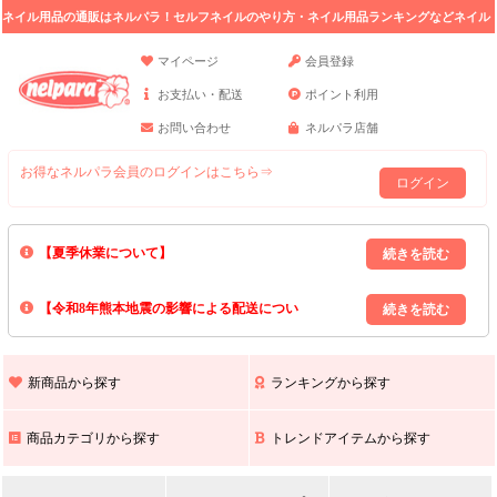
ネイル用品の通販はネルパラ！セルフネイルのやり方・ネイル用品ランキングなどネイル
の情報満載。
マイページ
会員登録
お支払い・配送
ポイント利用
お問い合わせ
ネルパラ店舗
お得なネルパラ会員のログインはこちら⇒
ログイン
【夏季休業について】
8/13(木)～8/16(日)の間｢出荷業務・お問い合わせ業務｣はお休みいたしま
【令和8年熊本地震の影響による配送につい
す｡
上記期間中のご注文・お問い合わせは8/17(月)以降の対応となりますので
て】
現在､ 熊本県へのお荷物の出荷を停止しております｡
予めご了承ください｡
また､ 九州全域でお荷物のお届けに遅延が生じております｡
新商品から探す
ランキングから探す
ご不便をおかけいたしますが､ 何卒ご理解賜りますようお願い申し上げ
ます｡
商品カテゴリから探す
トレンドアイテムから探す