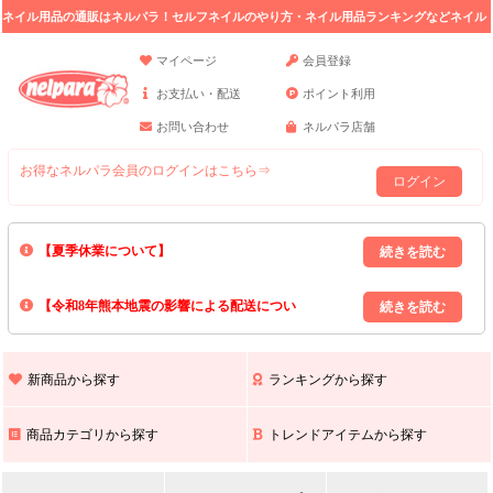
ネイル用品の通販はネルパラ！セルフネイルのやり方・ネイル用品ランキングなどネイル
の情報満載。
マイページ
会員登録
お支払い・配送
ポイント利用
お問い合わせ
ネルパラ店舗
お得なネルパラ会員のログインはこちら⇒
ログイン
【夏季休業について】
8/13(木)～8/16(日)の間｢出荷業務・お問い合わせ業務｣はお休みいたしま
【令和8年熊本地震の影響による配送につい
す｡
上記期間中のご注文・お問い合わせは8/17(月)以降の対応となりますので
て】
現在､ 熊本県へのお荷物の出荷を停止しております｡
予めご了承ください｡
また､ 九州全域でお荷物のお届けに遅延が生じております｡
新商品から探す
ランキングから探す
ご不便をおかけいたしますが､ 何卒ご理解賜りますようお願い申し上げ
ます｡
商品カテゴリから探す
トレンドアイテムから探す