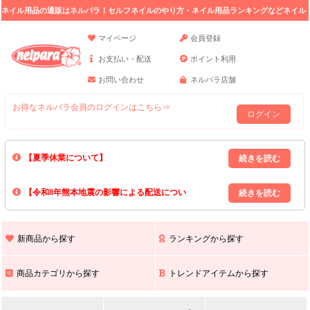
ネイル用品の通販はネルパラ！セルフネイルのやり方・ネイル用品ランキングなどネイル
の情報満載。
マイページ
会員登録
お支払い・配送
ポイント利用
お問い合わせ
ネルパラ店舗
お得なネルパラ会員のログインはこちら⇒
ログイン
【夏季休業について】
8/13(木)～8/16(日)の間｢出荷業務・お問い合わせ業務｣はお休みいたしま
【令和8年熊本地震の影響による配送につい
す｡
上記期間中のご注文・お問い合わせは8/17(月)以降の対応となりますので
て】
現在､ 熊本県へのお荷物の出荷を停止しております｡
予めご了承ください｡
また､ 九州全域でお荷物のお届けに遅延が生じております｡
新商品から探す
ランキングから探す
ご不便をおかけいたしますが､ 何卒ご理解賜りますようお願い申し上げ
ます｡
商品カテゴリから探す
トレンドアイテムから探す