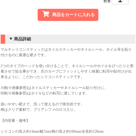
数量
商品をカートに入れる
商品詳細
マルチシリコンスティックはネイルステッカーやネイルシール、ホイル等を貼り
付けるのに最適な硬さです。
2つのタイプのヘッドを使い分けることで、ネイルシールやホイルをぴったりと密
着させて貼る事ができ、爪のカーブにフィットしやすく綺麗に転写や貼付けが出
来るように、こだわったシリコンスティックです。
A側(※画像参照)はネイルステッカーやネイルシール貼り付けに、
B側(※画像参照)はホイルなどの転写に適しています。
扱いやすい硬さで、洗って使えるので衛生的です。
柄はクリア素材で、プリアンファのロゴ入り。
【内容量・備考】
シリコンの長さ約14mm/幅7mm/柄の長さ約100mm/全長約128mm