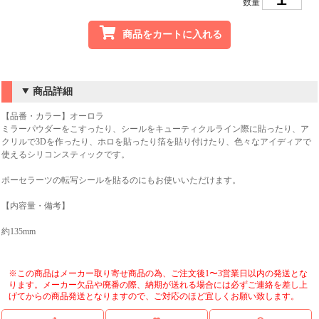
数量
商品をカートに入れる
商品詳細
【品番・カラー】オーロラ
ミラーパウダーをこすったり、シールをキューティクルライン際に貼ったり、ア
クリルで3Dを作ったり、ホロを貼ったり箔を貼り付けたり、色々なアイディアで
使えるシリコンスティックです。
ポーセラーツの転写シールを貼るのにもお使いいただけます。
【内容量・備考】
約135mm
※この商品はメーカー取り寄せ商品の為、ご注文後1〜3営業日以内の発送とな
ります。メーカー欠品や廃番の際、納期が送れる場合には必ずご連絡を差し上
げてからの商品発送となりますので、ご対応のほど宜しくお願い致します。