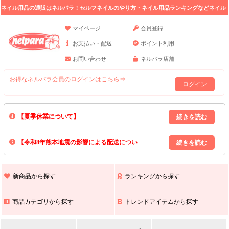
ネイル用品の通販はネルパラ！セルフネイルのやり方・ネイル用品ランキングなどネイル
の情報満載。
マイページ
会員登録
お支払い・配送
ポイント利用
お問い合わせ
ネルパラ店舗
お得なネルパラ会員のログインはこちら⇒
ログイン
【夏季休業について】
8/13(木)～8/16(日)の間｢出荷業務・お問い合わせ業務｣はお休みいたしま
【令和8年熊本地震の影響による配送につい
す｡
上記期間中のご注文・お問い合わせは8/17(月)以降の対応となりますので
て】
現在､ 熊本県へのお荷物の出荷を停止しております｡
予めご了承ください｡
また､ 九州全域でお荷物のお届けに遅延が生じております｡
新商品から探す
ランキングから探す
ご不便をおかけいたしますが､ 何卒ご理解賜りますようお願い申し上げ
ます｡
商品カテゴリから探す
トレンドアイテムから探す