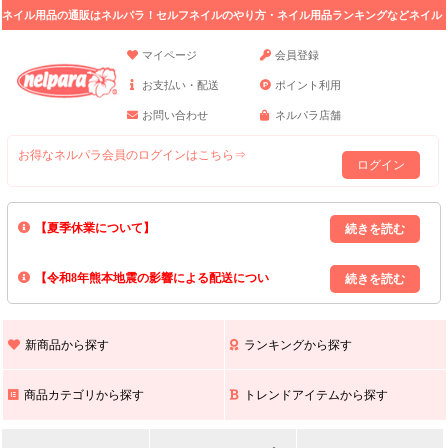
ネイル用品の通販はネルパラ！セルフネイルのやり方・ネイル用品ランキングなどネイル
の情報満載。
マイページ
会員登録
お支払い・配送
ポイント利用
お問い合わせ
ネルパラ店舗
お得なネルパラ会員のログインはこちら⇒
ログイン
【夏季休業について】
8/13(木)～8/16(日)の間｢出荷業務・お問い合わせ業務｣はお休みいたしま
【令和8年熊本地震の影響による配送につい
す｡
上記期間中のご注文・お問い合わせは8/17(月)以降の対応となりますので
て】
現在､ 熊本県へのお荷物の出荷を停止しております｡
予めご了承ください｡
また､ 九州全域でお荷物のお届けに遅延が生じております｡
新商品から探す
ランキングから探す
ご不便をおかけいたしますが､ 何卒ご理解賜りますようお願い申し上げ
ます｡
商品カテゴリから探す
トレンドアイテムから探す