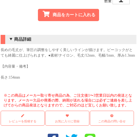
数量
商品をカートに入れる
商品詳細
長めの毛丈が、筆圧の調整をしやすく美しいラインが描けます。ピーコックがと
ても綺麗に仕上げられます。●素材/ナイロン、毛丈/12mm、毛幅/1mm、厚み1.3mm
【内容量・備考】
長さ:154mm
※この商品はメーカー取り寄せ商品の為、ご注文後1〜3営業日以内の発送とな
ります。メーカー欠品や廃番の際、納期が送れる場合には必ずご連絡を差し上
げてからの商品発送となりますので、ご対応のほど宜しくお願い致します。
レビューを投稿する
お気に入りに登録
この商品の問い合せ