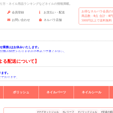
り方・ネイル用品ランキングなどネイルの情報満載。
お得なネルパラ会員の
会員登録
お支払い・配送
商品数：
0
点
合計：
0
円
お問い合わせ
ネルパラ店舗
5000円以上で送料無料
い合わせ業務｣はお休みいたします｡
月)以降の対応となりますので予めご了承ください｡
よる配送について】
ります｡
じております｡
りますようお願い申し上げます｡
ポリッシュ
ネイルパーツ
ネイルシール
#マグネットジェル
#レリーフ
#ソリッドジェル
#甘皮の処