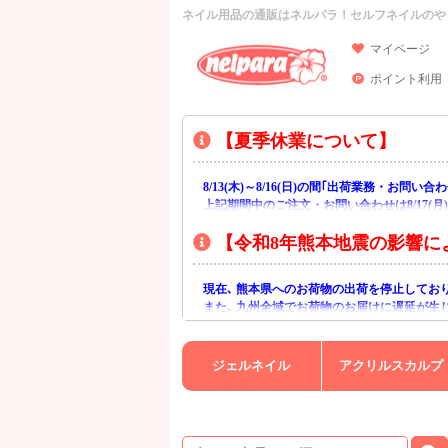
ネイル用品の通販はネルパラ！セルフネイルのや
マイページ
ポイント利用
【夏季休業について】
8/13(木)～8/16(日)の間｢出荷業務・お問
上記期間中のご注文・お問い合わせは8/17(
【令和8年熊本地震の影響に
現在､ 熊本県へのお荷物の出荷を停止してお
また､ 九州全域でお荷物のお届けに遅延が生
ご不便をおかけいたしますが､ 何卒ご理解賜
ジェルネイル
アクリルスカルプ