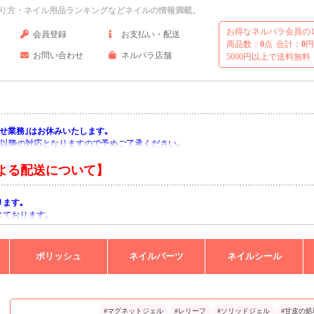
り方・ネイル用品ランキングなどネイルの情報満載。
お得なネルパラ会員の
会員登録
お支払い・配送
商品数：
0
点
合計：
0
円
お問い合わせ
ネルパラ店舗
5000円以上で送料無料
い合わせ業務｣はお休みいたします｡
月)以降の対応となりますので予めご了承ください｡
よる配送について】
ります｡
じております｡
りますようお願い申し上げます｡
ポリッシュ
ネイルパーツ
ネイルシール
#マグネットジェル
#レリーフ
#ソリッドジェル
#甘皮の処