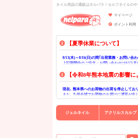
ネイル用品の通販はネルパラ！セルフネイルのや
マイページ
ポイント利用
【夏季休業について】
8/13(木)～8/16(日)の間｢出荷業務・お問
上記期間中のご注文・お問い合わせは8/17(
【令和8年熊本地震の影響に
現在､ 熊本県へのお荷物の出荷を停止してお
また､ 九州全域でお荷物のお届けに遅延が生
ご不便をおかけいたしますが､ 何卒ご理解賜
ジェルネイル
アクリルスカルプ