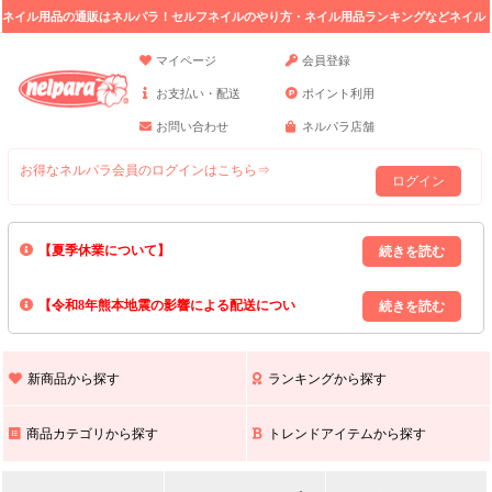
ネイル用品の通販はネルパラ！セルフネイルのやり方・ネイル用品ランキングなどネイル
の情報満載。
マイページ
会員登録
お支払い・配送
ポイント利用
お問い合わせ
ネルパラ店舗
お得なネルパラ会員のログインはこちら⇒
ログイン
【夏季休業について】
8/13(木)～8/16(日)の間｢出荷業務・お問い合わせ業務｣はお休みいたしま
【令和8年熊本地震の影響による配送につい
す｡
上記期間中のご注文・お問い合わせは8/17(月)以降の対応となりますので
て】
現在､ 熊本県へのお荷物の出荷を停止しております｡
予めご了承ください｡
また､ 九州全域でお荷物のお届けに遅延が生じております｡
新商品から探す
ランキングから探す
ご不便をおかけいたしますが､ 何卒ご理解賜りますようお願い申し上げ
ます｡
商品カテゴリから探す
トレンドアイテムから探す