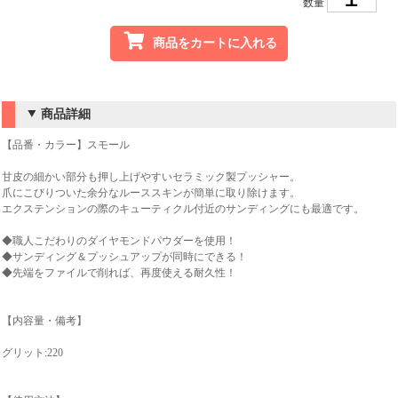
数量
商品をカートに入れる
商品詳細
【品番・カラー】スモール
甘皮の細かい部分も押し上げやすいセラミック製プッシャー。
爪にこびりついた余分なルーススキンが簡単に取り除けます。
エクステンションの際のキューティクル付近のサンディングにも最適です。
◆職人こだわりのダイヤモンドパウダーを使用！
◆サンディング＆プッシュアップが同時にできる！
◆先端をファイルで削れば、再度使える耐久性！
【内容量・備考】
グリット:220