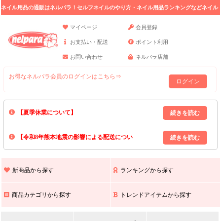
ネイル用品の通販はネルパラ！セルフネイルのやり方・ネイル用品ランキングなどネイル
の情報満載。
マイページ
会員登録
お支払い・配送
ポイント利用
お問い合わせ
ネルパラ店舗
お得なネルパラ会員のログインはこちら⇒
ログイン
【夏季休業について】
8/13(木)～8/16(日)の間｢出荷業務・お問い合わせ業務｣はお休みいたしま
【令和8年熊本地震の影響による配送につい
す｡
上記期間中のご注文・お問い合わせは8/17(月)以降の対応となりますので
て】
現在､ 熊本県へのお荷物の出荷を停止しております｡
予めご了承ください｡
また､ 九州全域でお荷物のお届けに遅延が生じております｡
新商品から探す
ランキングから探す
ご不便をおかけいたしますが､ 何卒ご理解賜りますようお願い申し上げ
ます｡
商品カテゴリから探す
トレンドアイテムから探す