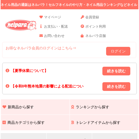
ネイル用品の通販はネルパラ！セルフネイルのやり方・ネイル用品ランキングなどネイル
の情報満載。
マイページ
会員登録
お支払い・配送
ポイント利用
お問い合わせ
ネルパラ店舗
お得なネルパラ会員のログインはこちら⇒
ログイン
【夏季休業について】
8/13(木)～8/16(日)の間｢出荷業務・お問い合わせ業務｣はお休みいたしま
【令和8年熊本地震の影響による配送につい
す｡
上記期間中のご注文・お問い合わせは8/17(月)以降の対応となりますので
て】
現在､ 熊本県へのお荷物の出荷を停止しております｡
予めご了承ください｡
また､ 九州全域でお荷物のお届けに遅延が生じております｡
新商品から探す
ランキングから探す
ご不便をおかけいたしますが､ 何卒ご理解賜りますようお願い申し上げ
ます｡
商品カテゴリから探す
トレンドアイテムから探す