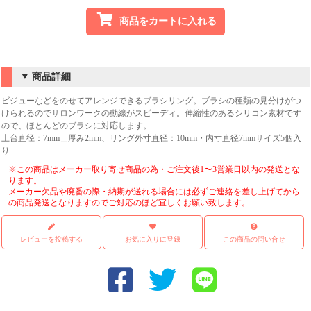
商品をカートに入れる
商品詳細
ビジューなどをのせてアレンジできるブラシリング。ブラシの種類の見分けがつ
けられるのでサロンワークの動線がスピーディ。伸縮性のあるシリコン素材です
ので、ほとんどのブラシに対応します。
土台直径：7mm＿厚み2mm、リング外寸直径：10mm・内寸直径7mmサイズ5個入
り
※この商品はメーカー取り寄せ商品の為・ご注文後1〜3営業日以内の発送とな
ります。
メーカー欠品や廃番の際・納期が送れる場合には必ずご連絡を差し上げてから
の商品発送となりますのでご対応のほど宜しくお願い致します。
レビューを投稿する
お気に入りに登録
この商品の問い合せ