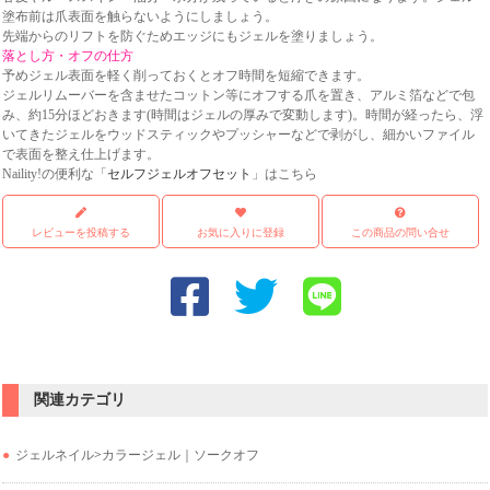
塗布前は爪表面を触らないようにしましょう。
先端からのリフトを防ぐためエッジにもジェルを塗りましょう。
落とし方・オフの仕方
予めジェル表面を軽く削っておくとオフ時間を短縮できます。
ジェルリムーバーを含ませたコットン等にオフする爪を置き、アルミ箔などで包
み、約15分ほどおきます(時間はジェルの厚みで変動します)。時間が経ったら、浮
いてきたジェルをウッドスティックやプッシャーなどで剥がし、細かいファイル
で表面を整え仕上げます。
Naility!の便利な「
セルフジェルオフセット
」はこちら
レビューを投稿する
お気に入りに登録
この商品の問い合せ
関連カテゴリ
ジェルネイル
>
カラージェル｜ソークオフ