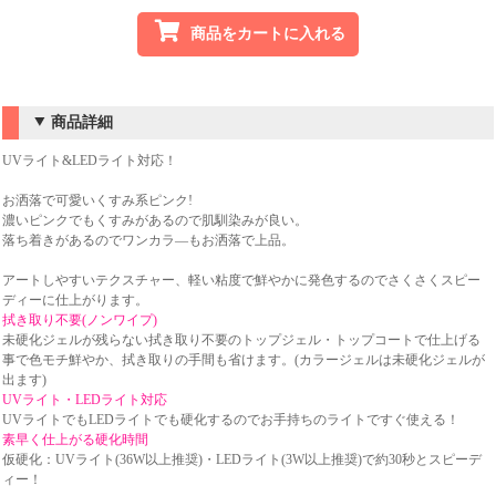
商品をカートに入れる
商品詳細
UVライト&LEDライト対応！
お洒落で可愛いくすみ系ピンク!
濃いピンクでもくすみがあるので肌馴染みが良い。
落ち着きがあるのでワンカラ―もお洒落で上品。
アートしやすいテクスチャー、軽い粘度で鮮やかに発色するのでさくさくスピー
ディーに仕上がります。
拭き取り不要(ノンワイプ)
未硬化ジェルが残らない拭き取り不要のトップジェル・トップコートで仕上げる
事で色モチ鮮やか、拭き取りの手間も省けます。(カラージェルは未硬化ジェルが
出ます)
UVライト・LEDライト対応
UVライトでもLEDライトでも硬化するのでお手持ちのライトですぐ使える！
素早く仕上がる硬化時間
仮硬化：UVライト(36W以上推奨)・LEDライト(3W以上推奨)で約30秒とスピーデ
ィー！