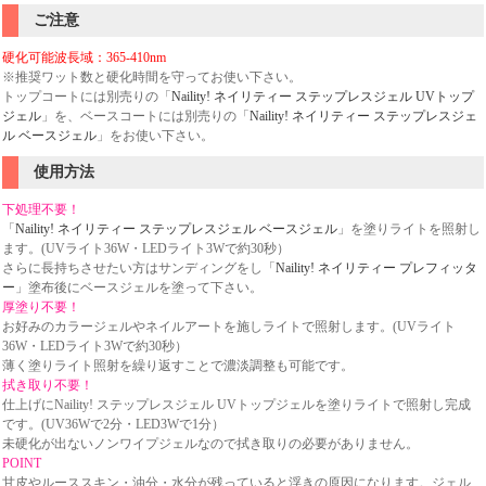
ご注意
硬化可能波長域：365-410nm
※推奨ワット数と硬化時間を守ってお使い下さい。
トップコートには別売りの「
Naility! ネイリティー ステップレスジェル UVトップ
ジェル
」を、ベースコートには別売りの「
Naility! ネイリティー ステップレスジェ
ル ベースジェル
」をお使い下さい。
使用方法
下処理不要！
「
Naility! ネイリティー ステップレスジェル ベースジェル
」を塗りライトを照射し
ます。(UVライト36W・LEDライト3Wで約30秒）
さらに長持ちさせたい方はサンディングをし「
Naility! ネイリティー プレフィッタ
ー
」塗布後にベースジェルを塗って下さい。
厚塗り不要！
お好みのカラージェルやネイルアートを施しライトで照射します。(UVライト
36W・LEDライト3Wで約30秒）
薄く塗りライト照射を繰り返すことで濃淡調整も可能です。
拭き取り不要！
仕上げにNaility! ステップレスジェル UVトップジェルを塗りライトで照射し完成
です。(UV36Wで2分・LED3Wで1分）
未硬化が出ないノンワイプジェルなので拭き取りの必要がありません。
POINT
甘皮やルーススキン・油分・水分が残っていると浮きの原因になります。ジェル