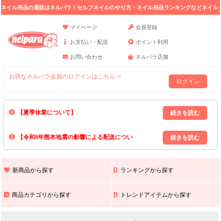
ネイル用品の通販はネルパラ！セルフネイルのやり方・ネイル用品ランキングなどネイル
の情報満載。
マイページ
会員登録
お支払い・配送
ポイント利用
お問い合わせ
ネルパラ店舗
お得なネルパラ会員のログインはこちら⇒
ログイン
【夏季休業について】
8/13(木)～8/16(日)の間｢出荷業務・お問い合わせ業務｣はお休みいたしま
【令和8年熊本地震の影響による配送につい
す｡
上記期間中のご注文・お問い合わせは8/17(月)以降の対応となりますので
て】
現在､ 熊本県へのお荷物の出荷を停止しております｡
予めご了承ください｡
また､ 九州全域でお荷物のお届けに遅延が生じております｡
新商品から探す
ランキングから探す
ご不便をおかけいたしますが､ 何卒ご理解賜りますようお願い申し上げ
ます｡
商品カテゴリから探す
トレンドアイテムから探す