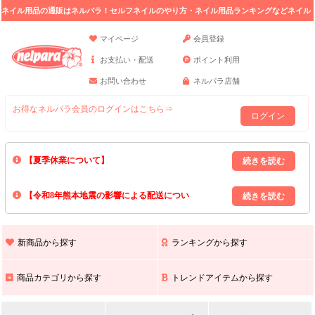
ネイル用品の通販はネルパラ！セルフネイルのやり方・ネイル用品ランキングなどネイル
の情報満載。
マイページ
会員登録
お支払い・配送
ポイント利用
お問い合わせ
ネルパラ店舗
お得なネルパラ会員のログインはこちら⇒
ログイン
【夏季休業について】
8/13(木)～8/16(日)の間｢出荷業務・お問い合わせ業務｣はお休みいたしま
【令和8年熊本地震の影響による配送につい
す｡
上記期間中のご注文・お問い合わせは8/17(月)以降の対応となりますので
て】
現在､ 熊本県へのお荷物の出荷を停止しております｡
予めご了承ください｡
また､ 九州全域でお荷物のお届けに遅延が生じております｡
新商品から探す
ランキングから探す
ご不便をおかけいたしますが､ 何卒ご理解賜りますようお願い申し上げ
ます｡
商品カテゴリから探す
トレンドアイテムから探す