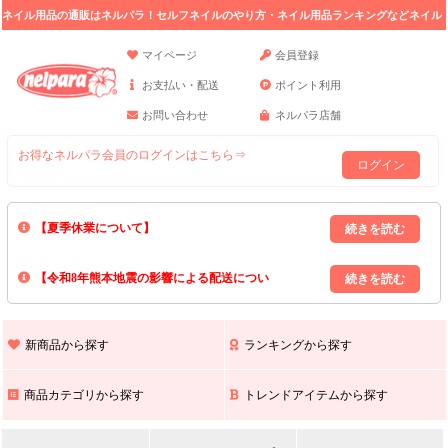
ネイル用品の通販はネルパラ！セルフネイルのやり方・ネイル用品ランキングなどネイル
の情報満載。
マイページ
会員登録
お支払い・配送
ポイント利用
お問い合わせ
ネルパラ店舗
お得なネルパラ会員のログインはこちら⇒
ログイン
【夏季休業について】
8/13(木)～8/16(日)の間｢出荷業務・お問い合わせ業務｣はお休みいたしま
【令和8年熊本地震の影響による配送につい
す｡
上記期間中のご注文・お問い合わせは8/17(月)以降の対応となりますので
て】
現在､ 熊本県へのお荷物の出荷を停止しております｡
予めご了承ください｡
また､ 九州全域でお荷物のお届けに遅延が生じております｡
新商品から探す
ランキングから探す
ご不便をおかけいたしますが､ 何卒ご理解賜りますようお願い申し上げ
ます｡
商品カテゴリから探す
トレンドアイテムから探す