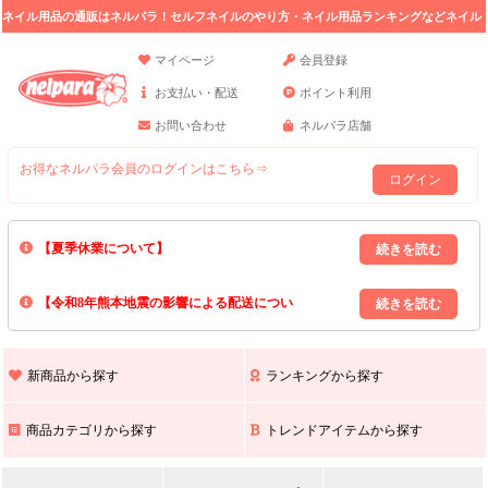
ネイル用品の通販はネルパラ！セルフネイルのやり方・ネイル用品ランキングなどネイル
の情報満載。
マイページ
会員登録
お支払い・配送
ポイント利用
お問い合わせ
ネルパラ店舗
お得なネルパラ会員のログインはこちら⇒
ログイン
【夏季休業について】
8/13(木)～8/16(日)の間｢出荷業務・お問い合わせ業務｣はお休みいたしま
【令和8年熊本地震の影響による配送につい
す｡
上記期間中のご注文・お問い合わせは8/17(月)以降の対応となりますので
て】
現在､ 熊本県へのお荷物の出荷を停止しております｡
予めご了承ください｡
また､ 九州全域でお荷物のお届けに遅延が生じております｡
新商品から探す
ランキングから探す
ご不便をおかけいたしますが､ 何卒ご理解賜りますようお願い申し上げ
ます｡
商品カテゴリから探す
トレンドアイテムから探す