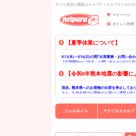
ネイル用品の通販はネルパラ！セルフネイルのや
マイページ
ポイント利用
【夏季休業について】
8/13(木)～8/16(日)の間｢出荷業務・お問
上記期間中のご注文・お問い合わせは8/17(
【令和8年熊本地震の影響に
現在､ 熊本県へのお荷物の出荷を停止してお
また､ 九州全域でお荷物のお届けに遅延が生
ご不便をおかけいたしますが､ 何卒ご理解賜
ジェルネイル
アクリルスカルプ