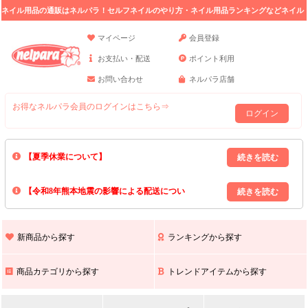
ネイル用品の通販はネルパラ！セルフネイルのやり方・ネイル用品ランキングなどネイル
の情報満載。
マイページ
会員登録
お支払い・配送
ポイント利用
お問い合わせ
ネルパラ店舗
お得なネルパラ会員のログインはこちら⇒
ログイン
【夏季休業について】
8/13(木)～8/16(日)の間｢出荷業務・お問い合わせ業務｣はお休みいたしま
【令和8年熊本地震の影響による配送につい
す｡
上記期間中のご注文・お問い合わせは8/17(月)以降の対応となりますので
て】
現在､ 熊本県へのお荷物の出荷を停止しております｡
予めご了承ください｡
また､ 九州全域でお荷物のお届けに遅延が生じております｡
新商品から探す
ランキングから探す
ご不便をおかけいたしますが､ 何卒ご理解賜りますようお願い申し上げ
ます｡
商品カテゴリから探す
トレンドアイテムから探す