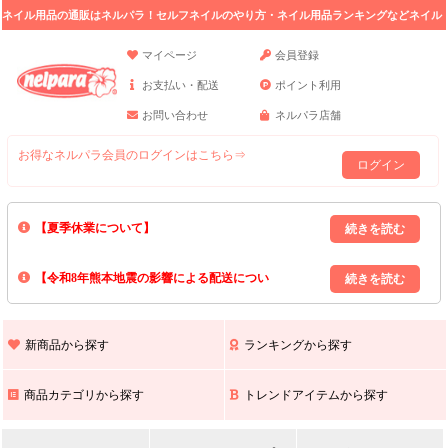
ネイル用品の通販はネルパラ！セルフネイルのやり方・ネイル用品ランキングなどネイル
の情報満載。
マイページ
会員登録
お支払い・配送
ポイント利用
お問い合わせ
ネルパラ店舗
お得なネルパラ会員のログインはこちら⇒
ログイン
【夏季休業について】
8/13(木)～8/16(日)の間｢出荷業務・お問い合わせ業務｣はお休みいたしま
【令和8年熊本地震の影響による配送につい
す｡
上記期間中のご注文・お問い合わせは8/17(月)以降の対応となりますので
て】
現在､ 熊本県へのお荷物の出荷を停止しております｡
予めご了承ください｡
また､ 九州全域でお荷物のお届けに遅延が生じております｡
新商品から探す
ランキングから探す
ご不便をおかけいたしますが､ 何卒ご理解賜りますようお願い申し上げ
ます｡
商品カテゴリから探す
トレンドアイテムから探す