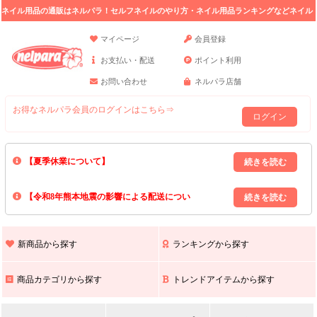
ネイル用品の通販はネルパラ！セルフネイルのやり方・ネイル用品ランキングなどネイル
の情報満載。
マイページ
会員登録
お支払い・配送
ポイント利用
お問い合わせ
ネルパラ店舗
お得なネルパラ会員のログインはこちら⇒
ログイン
【夏季休業について】
8/13(木)～8/16(日)の間｢出荷業務・お問い合わせ業務｣はお休みいたしま
【令和8年熊本地震の影響による配送につい
す｡
上記期間中のご注文・お問い合わせは8/17(月)以降の対応となりますので
て】
現在､ 熊本県へのお荷物の出荷を停止しております｡
予めご了承ください｡
また､ 九州全域でお荷物のお届けに遅延が生じております｡
新商品から探す
ランキングから探す
ご不便をおかけいたしますが､ 何卒ご理解賜りますようお願い申し上げ
ます｡
商品カテゴリから探す
トレンドアイテムから探す