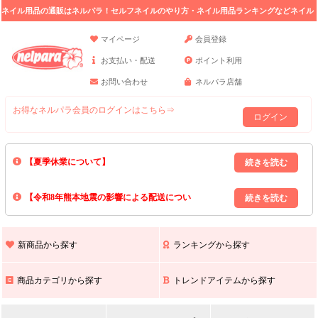
ネイル用品の通販はネルパラ！セルフネイルのやり方・ネイル用品ランキングなどネイル
の情報満載。
マイページ
会員登録
お支払い・配送
ポイント利用
お問い合わせ
ネルパラ店舗
お得なネルパラ会員のログインはこちら⇒
ログイン
【夏季休業について】
8/13(木)～8/16(日)の間｢出荷業務・お問い合わせ業務｣はお休みいたしま
【令和8年熊本地震の影響による配送につい
す｡
上記期間中のご注文・お問い合わせは8/17(月)以降の対応となりますので
て】
現在､ 熊本県へのお荷物の出荷を停止しております｡
予めご了承ください｡
また､ 九州全域でお荷物のお届けに遅延が生じております｡
新商品から探す
ランキングから探す
ご不便をおかけいたしますが､ 何卒ご理解賜りますようお願い申し上げ
ます｡
商品カテゴリから探す
トレンドアイテムから探す