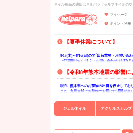
ネイル用品の通販はネルパラ！セルフネイルのや
マイページ
ポイント利用
【夏季休業について】
8/13(木)～8/16(日)の間｢出荷業務・お問
上記期間中のご注文・お問い合わせは8/17(
【令和8年熊本地震の影響に
現在､ 熊本県へのお荷物の出荷を停止してお
また､ 九州全域でお荷物のお届けに遅延が生
ご不便をおかけいたしますが､ 何卒ご理解賜
ジェルネイル
アクリルスカルプ