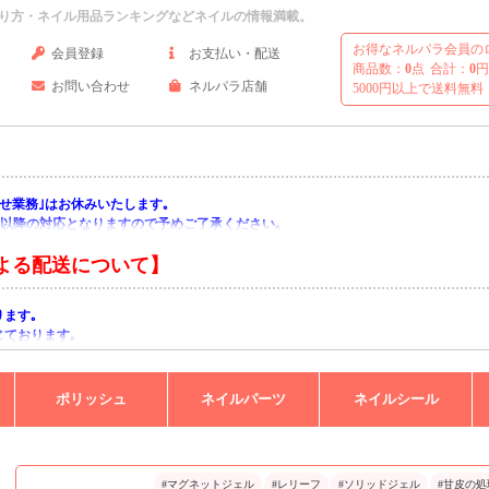
り方・ネイル用品ランキングなどネイルの情報満載。
お得なネルパラ会員の
会員登録
お支払い・配送
商品数：
0
点
合計：
0
円
お問い合わせ
ネルパラ店舗
5000円以上で送料無料
い合わせ業務｣はお休みいたします｡
月)以降の対応となりますので予めご了承ください｡
よる配送について】
ります｡
じております｡
りますようお願い申し上げます｡
ポリッシュ
ネイルパーツ
ネイルシール
#マグネットジェル
#レリーフ
#ソリッドジェル
#甘皮の処