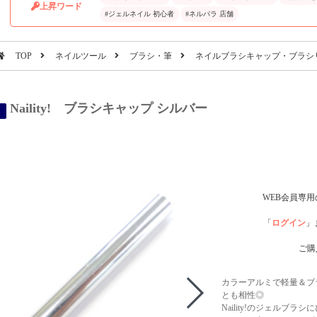
上昇ワード
#ジェルネイル 初心者
#ネルパラ 店舗
TOP
ネイルツール
ブラシ・筆
ネイルブラシキャップ・ブラシ
Naility! ブラシキャップ シルバー
WEB会員専
「
ログイン
」
ご購
カラーアルミで軽量＆ブ
とも相性◎
Naility!のジェルブ