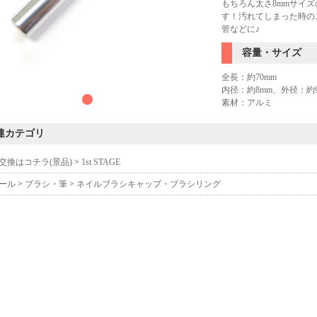
もちろん太さ8mmサイ
す！汚れてしまった時の
管などに♪
容量・サイズ
全長：約70mm
内径：約8mm、外径：約9
素材：アルミ
連カテゴリ
交換はコチラ(景品)
>
1st STAGE
ール
>
ブラシ・筆
>
ネイルブラシキャップ・ブラシリング