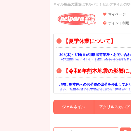
ネイル用品の通販はネルパラ！セルフネイルのや
マイページ
ポイント利用
【夏季休業について】
8/13(木)～8/16(日)の間｢出荷業務・お問
上記期間中のご注文・お問い合わせは8/17(
【令和8年熊本地震の影響に
現在､ 熊本県へのお荷物の出荷を停止してお
また､ 九州全域でお荷物のお届けに遅延が生
ご不便をおかけいたしますが､ 何卒ご理解賜
ジェルネイル
アクリルスカルプ