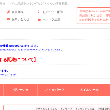
り方・ネイル用品ランキングなどネイルの情報満載。
お得なネルパラ会員の
会員登録
お支払い・配送
商品数：
0
点
合計：
0
円
お問い合わせ
ネルパラ店舗
5000円以上で送料無料
い合わせ業務｣はお休みいたします｡
月)以降の対応となりますので予めご了承ください｡
よる配送について】
ります｡
じております｡
りますようお願い申し上げます｡
ポリッシュ
ネイルパーツ
ネイルシール
#マグネットジェル
#レリーフ
#ソリッドジェル
#甘皮の処