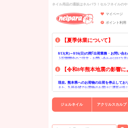
ネイル用品の通販はネルパラ！セルフネイルのや
マイページ
ポイント利用
【夏季休業について】
8/13(木)～8/16(日)の間｢出荷業務・お問
上記期間中のご注文・お問い合わせは8/17(
【令和8年熊本地震の影響に
現在､ 熊本県へのお荷物の出荷を停止してお
また､ 九州全域でお荷物のお届けに遅延が生
ご不便をおかけいたしますが､ 何卒ご理解賜
ジェルネイル
アクリルスカルプ