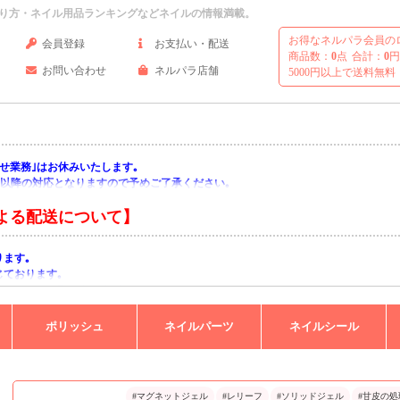
り方・ネイル用品ランキングなどネイルの情報満載。
お得なネルパラ会員の
会員登録
お支払い・配送
商品数：
0
点
合計：
0
円
お問い合わせ
ネルパラ店舗
5000円以上で送料無料
い合わせ業務｣はお休みいたします｡
月)以降の対応となりますので予めご了承ください｡
よる配送について】
ります｡
じております｡
りますようお願い申し上げます｡
ポリッシュ
ネイルパーツ
ネイルシール
#マグネットジェル
#レリーフ
#ソリッドジェル
#甘皮の処