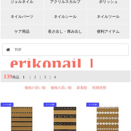
ジェルネイル
アクリルスカルプ
ポリッシュ
ネイルパーツ
ネイルシール
ネイルツール
ケア用品
長さ出し・厚み出し
便利アイテム
TOP
erikonail｜
139
商品
1
|
2
|
3
|
4
価格の安い順
価格の高い順
新着順
初期状態
メール便
メール便
メール便