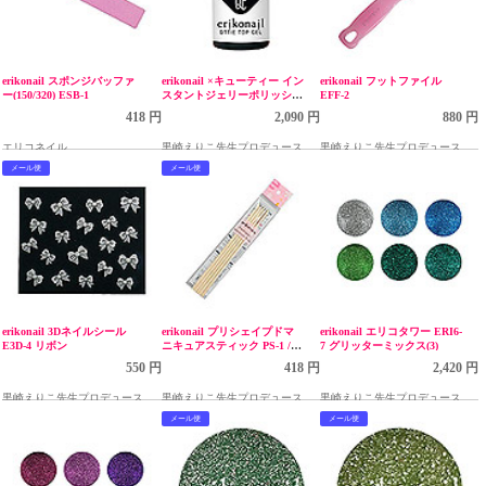
erikonail スポンジバッファ
erikonail ×キューティー イン
erikonail フットファイル
ー(150/320) ESB-1
スタントジェリーポリッシュ
EFF-2
ETOP-1 トップジェル 7mL
418 円
2,090 円
880 円
エリコネイル
黒崎えりこ先生プロデュース
黒崎えりこ先生プロデュース
メール便
メール便
erikonail 3Dネイルシール
erikonail プリシェイプドマ
erikonail エリコタワー ERI6-
E3D-4 リボン
ニキュアスティック PS-1 /5
7 グリッターミックス(3)
本入
550 円
418 円
2,420 円
黒崎えりこ先生プロデュース
黒崎えりこ先生プロデュース
黒崎えりこ先生プロデュース
メール便
メール便