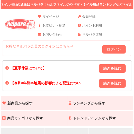
ネイル用品の通販はネルパラ！セルフネイルのやり方・ネイル用品ランキングなどネイル
の情報満載。
マイページ
会員登録
お支払い・配送
ポイント利用
お問い合わせ
ネルパラ店舗
お得なネルパラ会員のログインはこちら⇒
ログイン
【夏季休業について】
8/13(木)～8/16(日)の間｢出荷業務・お問い合わせ業務｣はお休みいたしま
【令和8年熊本地震の影響による配送につい
す｡
上記期間中のご注文・お問い合わせは8/17(月)以降の対応となりますので
て】
現在､ 熊本県へのお荷物の出荷を停止しております｡
予めご了承ください｡
また､ 九州全域でお荷物のお届けに遅延が生じております｡
新商品から探す
ランキングから探す
ご不便をおかけいたしますが､ 何卒ご理解賜りますようお願い申し上げ
ます｡
商品カテゴリから探す
トレンドアイテムから探す