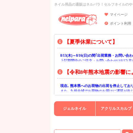
ネイル用品の通販はネルパラ！セルフネイルのや
マイページ
ポイント利用
【夏季休業について】
8/13(木)～8/16(日)の間｢出荷業務・お問
上記期間中のご注文・お問い合わせは8/17(
【令和8年熊本地震の影響に
現在､ 熊本県へのお荷物の出荷を停止してお
また､ 九州全域でお荷物のお届けに遅延が生
ご不便をおかけいたしますが､ 何卒ご理解賜
ジェルネイル
アクリルスカルプ