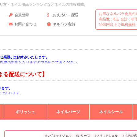
り方・ネイル用品ランキングなどネイルの情報満載。
お得なネルパラ会員の
会員登録
お支払い・配送
商品数：
0
点
合計：
0
円
お問い合わせ
ネルパラ店舗
5000円以上で送料無料
い合わせ業務｣はお休みいたします｡
月)以降の対応となりますので予めご了承ください｡
よる配送について】
ります｡
じております｡
りますようお願い申し上げます｡
ポリッシュ
ネイルパーツ
ネイルシール
#マグネットジェル
#レリーフ
#ソリッドジェル
#甘皮の処