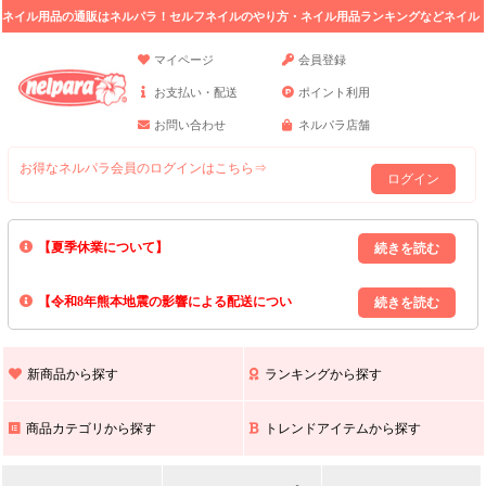
ネイル用品の通販はネルパラ！セルフネイルのやり方・ネイル用品ランキングなどネイル
の情報満載。
マイページ
会員登録
お支払い・配送
ポイント利用
お問い合わせ
ネルパラ店舗
お得なネルパラ会員のログインはこちら⇒
ログイン
【夏季休業について】
8/13(木)～8/16(日)の間｢出荷業務・お問い合わせ業務｣はお休みいたしま
【令和8年熊本地震の影響による配送につい
す｡
上記期間中のご注文・お問い合わせは8/17(月)以降の対応となりますので
て】
現在､ 熊本県へのお荷物の出荷を停止しております｡
予めご了承ください｡
また､ 九州全域でお荷物のお届けに遅延が生じております｡
新商品から探す
ランキングから探す
ご不便をおかけいたしますが､ 何卒ご理解賜りますようお願い申し上げ
ます｡
商品カテゴリから探す
トレンドアイテムから探す