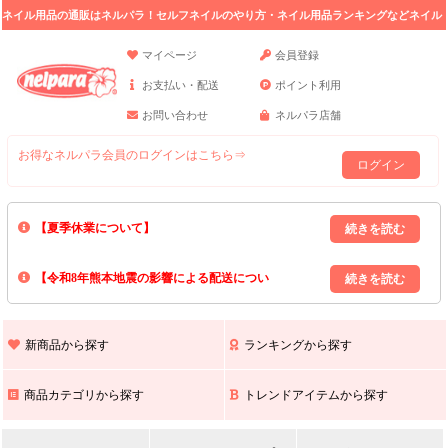
ネイル用品の通販はネルパラ！セルフネイルのやり方・ネイル用品ランキングなどネイル
の情報満載。
マイページ
会員登録
お支払い・配送
ポイント利用
お問い合わせ
ネルパラ店舗
お得なネルパラ会員のログインはこちら⇒
ログイン
【夏季休業について】
8/13(木)～8/16(日)の間｢出荷業務・お問い合わせ業務｣はお休みいたしま
【令和8年熊本地震の影響による配送につい
す｡
上記期間中のご注文・お問い合わせは8/17(月)以降の対応となりますので
て】
現在､ 熊本県へのお荷物の出荷を停止しております｡
予めご了承ください｡
また､ 九州全域でお荷物のお届けに遅延が生じております｡
新商品から探す
ランキングから探す
ご不便をおかけいたしますが､ 何卒ご理解賜りますようお願い申し上げ
ます｡
商品カテゴリから探す
トレンドアイテムから探す