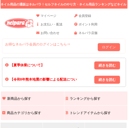
ネイル用品の通販はネルパラ！セルフネイルのやり方・ネイル用品ランキングなどネイル
の情報満載。
マイページ
会員登録
お支払い・配送
ポイント利用
お問い合わせ
ネルパラ店舗
お得なネルパラ会員のログインはこちら⇒
ログイン
【夏季休業について】
8/13(木)～8/16(日)の間｢出荷業務・お問い合わせ業務｣はお休みいたしま
【令和8年熊本地震の影響による配送につい
す｡
上記期間中のご注文・お問い合わせは8/17(月)以降の対応となりますので
て】
現在､ 熊本県へのお荷物の出荷を停止しております｡
予めご了承ください｡
また､ 九州全域でお荷物のお届けに遅延が生じております｡
新商品から探す
ランキングから探す
ご不便をおかけいたしますが､ 何卒ご理解賜りますようお願い申し上げ
ます｡
商品カテゴリから探す
トレンドアイテムから探す