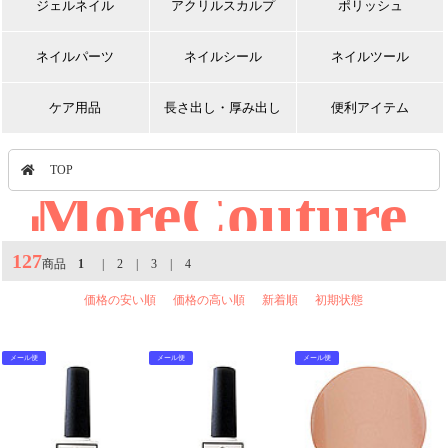
ジェルネイル
アクリルスカルプ
ポリッシュ
ネイルパーツ
ネイルシール
ネイルツール
ケア用品
長さ出し・厚み出し
便利アイテム
TOP
MoreCouture
｜
127
商品
1
|
2
|
3
|
4
価格の安い順
価格の高い順
新着順
初期状態
メール便
メール便
メール便