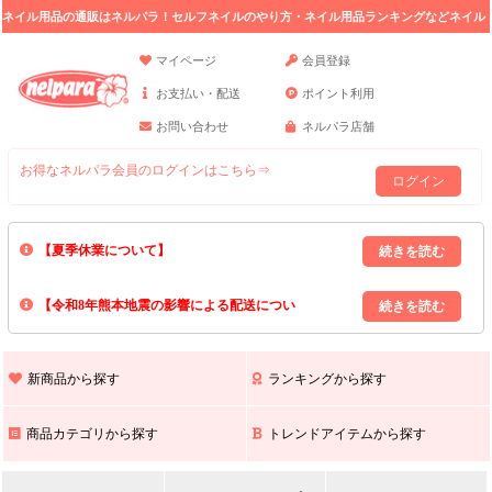
ネイル用品の通販はネルパラ！セルフネイルのやり方・ネイル用品ランキングなどネイル
の情報満載。
マイページ
会員登録
お支払い・配送
ポイント利用
お問い合わせ
ネルパラ店舗
お得なネルパラ会員のログインはこちら⇒
ログイン
【夏季休業について】
8/13(木)～8/16(日)の間｢出荷業務・お問い合わせ業務｣はお休みいたしま
【令和8年熊本地震の影響による配送につい
す｡
上記期間中のご注文・お問い合わせは8/17(月)以降の対応となりますので
て】
現在､ 熊本県へのお荷物の出荷を停止しております｡
予めご了承ください｡
また､ 九州全域でお荷物のお届けに遅延が生じております｡
新商品から探す
ランキングから探す
ご不便をおかけいたしますが､ 何卒ご理解賜りますようお願い申し上げ
ます｡
商品カテゴリから探す
トレンドアイテムから探す