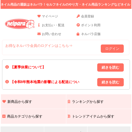
ネイル用品の通販はネルパラ！セルフネイルのやり方・ネイル用品ランキングなどネイル
の情報満載。
マイページ
会員登録
お支払い・配送
ポイント利用
お問い合わせ
ネルパラ店舗
お得なネルパラ会員のログインはこちら⇒
ログイン
【夏季休業について】
8/13(木)～8/16(日)の間｢出荷業務・お問い合わせ業務｣はお休みいたしま
【令和8年熊本地震の影響による配送につい
す｡
上記期間中のご注文・お問い合わせは8/17(月)以降の対応となりますので
て】
現在､ 熊本県へのお荷物の出荷を停止しております｡
予めご了承ください｡
また､ 九州全域でお荷物のお届けに遅延が生じております｡
新商品から探す
ランキングから探す
ご不便をおかけいたしますが､ 何卒ご理解賜りますようお願い申し上げ
ます｡
商品カテゴリから探す
トレンドアイテムから探す