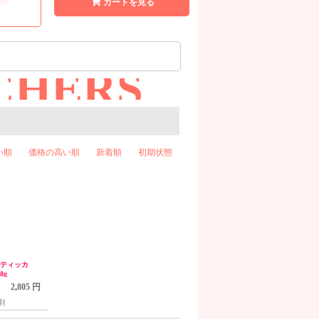
カートを見る
CHERS
い順
価格の高い順
新着順
初期状態
 スティッカ
8g
2,805 円
剤