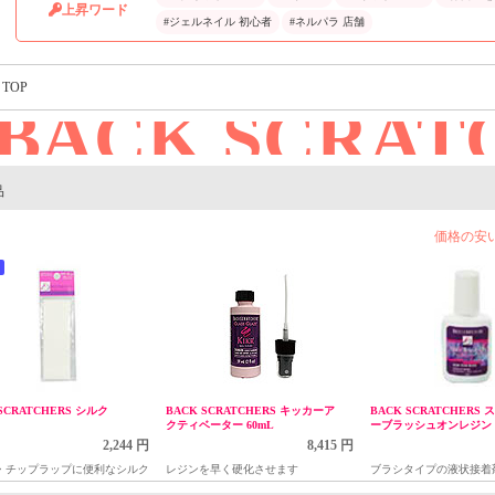
上昇ワード
#ジェルネイル 初心者
#ネルパラ 店舗
TOP
BACK SCRAT
｜
品
価格の安
SCRATCHERS シルク
BACK SCRATCHERS キッカーア
BACK SCRATCHERS
クティベーター 60mL
ーブラッシュオンレジン 
2,244 円
8,415 円
・チップラップに便利なシルク
レジンを早く硬化させます
ブラシタイプの液状接着