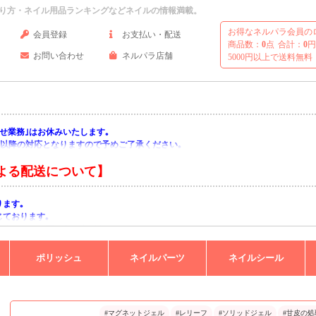
り方・ネイル用品ランキングなどネイルの情報満載。
お得なネルパラ会員の
会員登録
お支払い・配送
商品数：
0
点
合計：
0
円
お問い合わせ
ネルパラ店舗
5000円以上で送料無料
い合わせ業務｣はお休みいたします｡
月)以降の対応となりますので予めご了承ください｡
よる配送について】
ります｡
じております｡
りますようお願い申し上げます｡
ポリッシュ
ネイルパーツ
ネイルシール
#マグネットジェル
#レリーフ
#ソリッドジェル
#甘皮の処