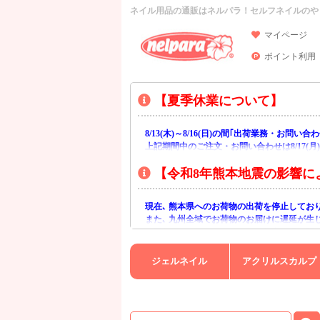
ネイル用品の通販はネルパラ！セルフネイルのや
マイページ
ポイント利用
【夏季休業について】
8/13(木)～8/16(日)の間｢出荷業務・お問
上記期間中のご注文・お問い合わせは8/17(
【令和8年熊本地震の影響に
現在､ 熊本県へのお荷物の出荷を停止してお
また､ 九州全域でお荷物のお届けに遅延が生
ご不便をおかけいたしますが､ 何卒ご理解賜
ジェルネイル
アクリルスカルプ