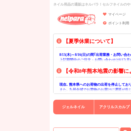
ネイル用品の通販はネルパラ！セルフネイルのや
マイページ
ポイント利用
【夏季休業について】
8/13(木)～8/16(日)の間｢出荷業務・お問
上記期間中のご注文・お問い合わせは8/17(
【令和8年熊本地震の影響に
現在､ 熊本県へのお荷物の出荷を停止してお
また､ 九州全域でお荷物のお届けに遅延が生
ご不便をおかけいたしますが､ 何卒ご理解賜
ジェルネイル
アクリルスカルプ