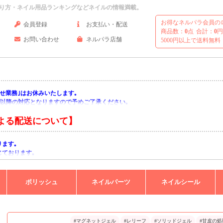
り方・ネイル用品ランキングなどネイルの情報満載。
お得なネルパラ会員の
会員登録
お支払い・配送
商品数：
0
点
合計：
0
円
お問い合わせ
ネルパラ店舗
5000円以上で送料無料
い合わせ業務｣はお休みいたします｡
月)以降の対応となりますので予めご了承ください｡
よる配送について】
ります｡
じております｡
りますようお願い申し上げます｡
ポリッシュ
ネイルパーツ
ネイルシール
#マグネットジェル
#レリーフ
#ソリッドジェル
#甘皮の処