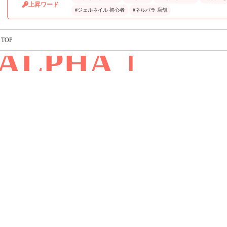
上昇ワード
#ジェルネイル 初心者
#ネルパラ 店舗
TOP
ALPHA｜