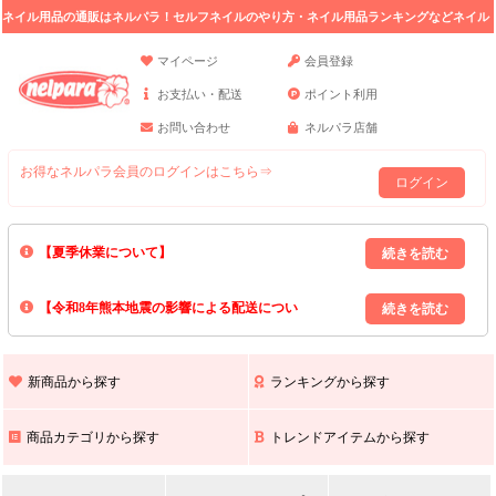
ネイル用品の通販はネルパラ！セルフネイルのやり方・ネイル用品ランキングなどネイル
の情報満載。
マイページ
会員登録
お支払い・配送
ポイント利用
お問い合わせ
ネルパラ店舗
お得なネルパラ会員のログインはこちら⇒
ログイン
【夏季休業について】
8/13(木)～8/16(日)の間｢出荷業務・お問い合わせ業務｣はお休みいたしま
【令和8年熊本地震の影響による配送につい
す｡
上記期間中のご注文・お問い合わせは8/17(月)以降の対応となりますので
て】
現在､ 熊本県へのお荷物の出荷を停止しております｡
予めご了承ください｡
また､ 九州全域でお荷物のお届けに遅延が生じております｡
新商品から探す
ランキングから探す
ご不便をおかけいたしますが､ 何卒ご理解賜りますようお願い申し上げ
ます｡
商品カテゴリから探す
トレンドアイテムから探す