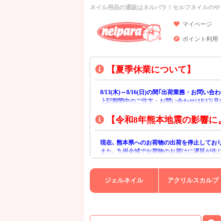
ネイル用品の通販はネルパラ！セルフネイルのや
マイページ
ポイント利用
【夏季休業について】
8/13(木)～8/16(日)の間｢出荷業務・お問
上記期間中のご注文・お問い合わせは8/17(
【令和8年熊本地震の影響に
現在､ 熊本県へのお荷物の出荷を停止してお
また､ 九州全域でお荷物のお届けに遅延が生
ご不便をおかけいたしますが､ 何卒ご理解賜
ジェルネイル
アクリルスカルプ