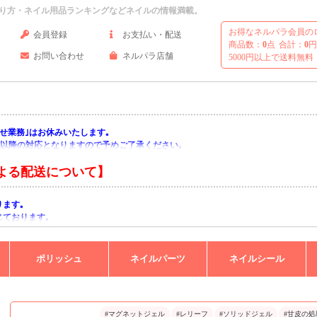
り方・ネイル用品ランキングなどネイルの情報満載。
お得なネルパラ会員の
会員登録
お支払い・配送
商品数：
0
点
合計：
0
円
お問い合わせ
ネルパラ店舗
5000円以上で送料無料
い合わせ業務｣はお休みいたします｡
月)以降の対応となりますので予めご了承ください｡
よる配送について】
ります｡
じております｡
りますようお願い申し上げます｡
ポリッシュ
ネイルパーツ
ネイルシール
#マグネットジェル
#レリーフ
#ソリッドジェル
#甘皮の処