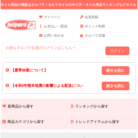
ネイル用品の通販はネルパラ！セルフネイルのやり方・ネイル用品ランキングなどネイル
の情報満載。
マイページ
会員登録
お支払い・配送
ポイント利用
お問い合わせ
ネルパラ店舗
お得なネルパラ会員のログインはこちら⇒
ログイン
【夏季休業について】
8/13(木)～8/16(日)の間｢出荷業務・お問い合わせ業務｣はお休みいたしま
【令和8年熊本地震の影響による配送につい
す｡
上記期間中のご注文・お問い合わせは8/17(月)以降の対応となりますので
て】
現在､ 熊本県へのお荷物の出荷を停止しております｡
予めご了承ください｡
また､ 九州全域でお荷物のお届けに遅延が生じております｡
新商品から探す
ランキングから探す
ご不便をおかけいたしますが､ 何卒ご理解賜りますようお願い申し上げ
ます｡
商品カテゴリから探す
トレンドアイテムから探す