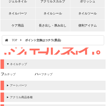
ジェルネイル
アクリルスカルプ
ポリッシュ
ネイルパーツ
ネイルシール
ネイルツール
ケア用品
長さ出し・厚み出し
便利アイテム
TOP
ポイント交換はコチラ(景品)
ジェルネイ
ルカラー｜ポ
イント交換は
ネイルチップ
コチラ(景品)
フルチップ
ハーフチップ
アートパーツ
アクリル商品各種