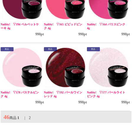
Naility! ▽194 ベルベットケ
Naility! ▽165 ビビッドピン
Naility! ▽164 パリスピンク
ーキ 4g
ク 4g
4g
990pt
990pt
990pt
景品
景品
景品
Naility! ▽178 パステルピン
Naility! ▽192 パールワイン
Naility! ▽177 パールライト
ク 4g
レッド 4g
ピンク 4g
990pt
990pt
990pt
46
商品
1
|
2