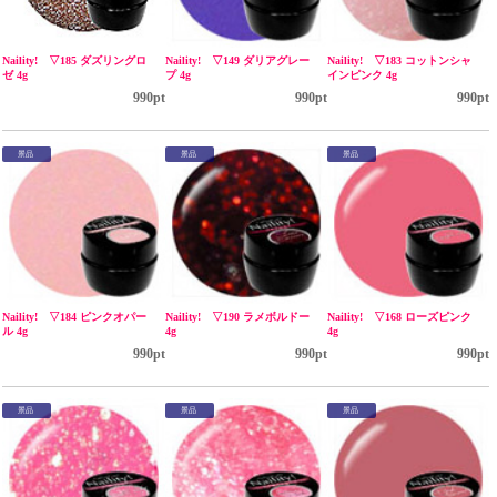
Naility! ▽185 ダズリングロ
Naility! ▽149 ダリアグレー
Naility! ▽183 コットンシャ
ゼ 4g
プ 4g
インピンク 4g
990pt
990pt
990pt
景品
景品
景品
Naility! ▽184 ピンクオパー
Naility! ▽190 ラメボルドー
Naility! ▽168 ローズピンク
ル 4g
4g
4g
990pt
990pt
990pt
景品
景品
景品