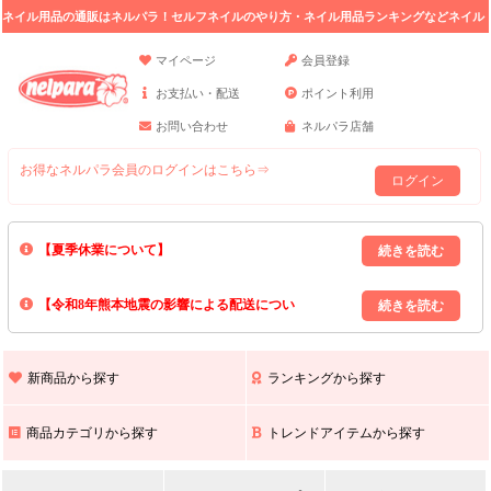
ネイル用品の通販はネルパラ！セルフネイルのやり方・ネイル用品ランキングなどネイル
の情報満載。
マイページ
会員登録
お支払い・配送
ポイント利用
お問い合わせ
ネルパラ店舗
お得なネルパラ会員のログインはこちら⇒
ログイン
【夏季休業について】
8/13(木)～8/16(日)の間｢出荷業務・お問い合わせ業務｣はお休みいたしま
【令和8年熊本地震の影響による配送につい
す｡
上記期間中のご注文・お問い合わせは8/17(月)以降の対応となりますので
て】
現在､ 熊本県へのお荷物の出荷を停止しております｡
予めご了承ください｡
また､ 九州全域でお荷物のお届けに遅延が生じております｡
新商品から探す
ランキングから探す
ご不便をおかけいたしますが､ 何卒ご理解賜りますようお願い申し上げ
ます｡
商品カテゴリから探す
トレンドアイテムから探す