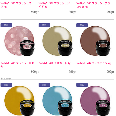
Naility! 503 フラッシュモー
Naility! 501 フラッシュジェ
Naility! 500 フラッシュテラ
ヴ 4g
イド 4g
コッタ 4g
990pt
990pt
990pt
景品
景品
景品
Naility! 499 フラッシュロゼ
Naility! 498 モスカート 4g
Naility! 497 チェスナッツ 4g
4g
990pt
990pt
990pt
商品画像
景品
景品
景品