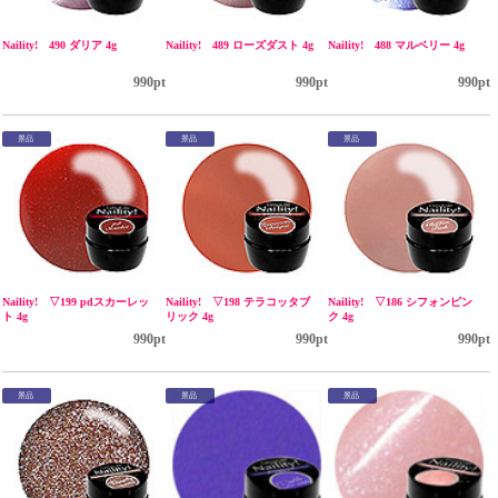
Naility! 490 ダリア 4g
Naility! 489 ローズダスト 4g
Naility! 488 マルベリー 4g
990pt
990pt
990pt
景品
景品
景品
Naility! ▽199 pdスカーレッ
Naility! ▽198 テラコッタブ
Naility! ▽186 シフォンピン
ト 4g
リック 4g
ク 4g
990pt
990pt
990pt
景品
景品
景品