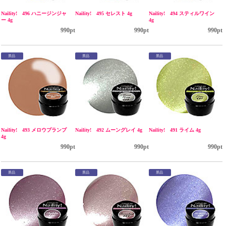
Naility! 496 ハニージンジャ
Naility! 495 セレスト 4g
Naility! 494 スティルワイン
ー 4g
4g
990pt
990pt
990pt
景品
景品
景品
Naility! 493 メロウプランプ
Naility! 492 ムーングレイ 4g
Naility! 491 ライム 4g
4g
990pt
990pt
990pt
景品
景品
景品