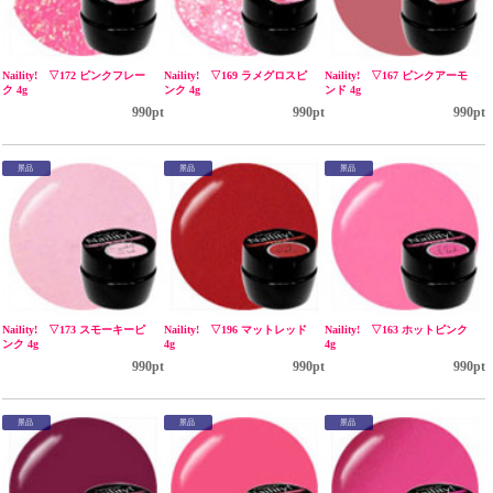
Naility! ▽172 ピンクフレー
Naility! ▽169 ラメグロスピ
Naility! ▽167 ピンクアーモ
ク 4g
ンク 4g
ンド 4g
990pt
990pt
990pt
景品
景品
景品
Naility! ▽173 スモーキーピ
Naility! ▽196 マットレッド
Naility! ▽163 ホットピンク
ンク 4g
4g
4g
990pt
990pt
990pt
景品
景品
景品