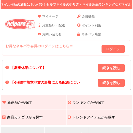
ネイル用品の通販はネルパラ！セルフネイルのやり方・ネイル用品ランキングなどネイル
の情報満載。
マイページ
会員登録
お支払い・配送
ポイント利用
お問い合わせ
ネルパラ店舗
お得なネルパラ会員のログインはこちら⇒
ログイン
【夏季休業について】
8/13(木)～8/16(日)の間｢出荷業務・お問い合わせ業務｣はお休みいたしま
【令和8年熊本地震の影響による配送につい
す｡
上記期間中のご注文・お問い合わせは8/17(月)以降の対応となりますので
て】
現在､ 熊本県へのお荷物の出荷を停止しております｡
予めご了承ください｡
また､ 九州全域でお荷物のお届けに遅延が生じております｡
新商品から探す
ランキングから探す
ご不便をおかけいたしますが､ 何卒ご理解賜りますようお願い申し上げ
ます｡
商品カテゴリから探す
トレンドアイテムから探す