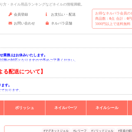
り方・ネイル用品ランキングなどネイルの情報満載。
お得なネルパラ会員の
会員登録
お支払い・配送
商品数：
0
点
合計：
0
円
お問い合わせ
ネルパラ店舗
5000円以上で送料無料
い合わせ業務｣はお休みいたします｡
月)以降の対応となりますので予めご了承ください｡
よる配送について】
ります｡
じております｡
りますようお願い申し上げます｡
ポリッシュ
ネイルパーツ
ネイルシール
#マグネットジェル
#レリーフ
#ソリッドジェル
#甘皮の処