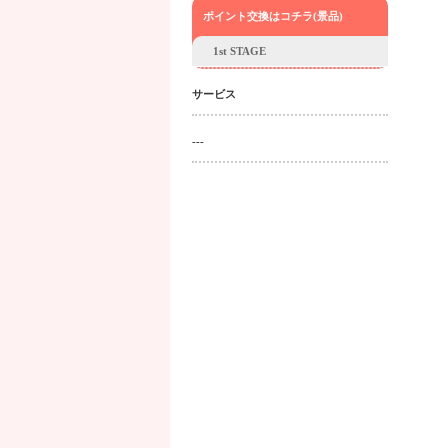
ポイント交換はコチラ(景品)
1st STAGE
サービス
---