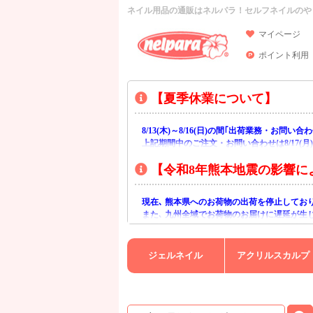
ネイル用品の通販はネルパラ！セルフネイルのや
マイページ
ポイント利用
【夏季休業について】
8/13(木)～8/16(日)の間｢出荷業務・お問
上記期間中のご注文・お問い合わせは8/17(
【令和8年熊本地震の影響に
現在､ 熊本県へのお荷物の出荷を停止してお
また､ 九州全域でお荷物のお届けに遅延が生
ご不便をおかけいたしますが､ 何卒ご理解賜
ジェルネイル
アクリルスカルプ