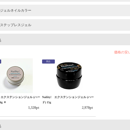
ジェルネイルカラー
ステップレスジェル
品
価格の安
景品
ty! エクステンションジェル (ハー
Naility! エクステンションジェル (ハー
 4g ▼
ド) 15g
1,320pt
2,970pt
品