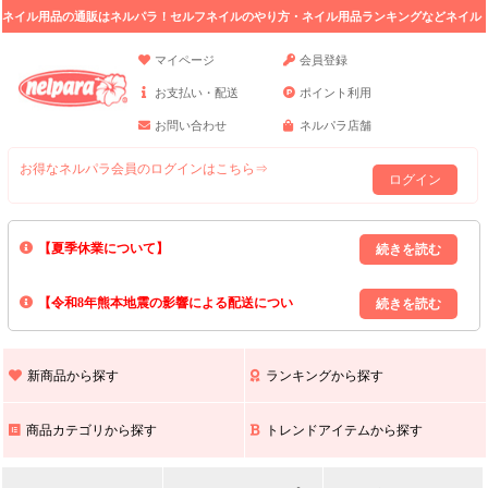
ネイル用品の通販はネルパラ！セルフネイルのやり方・ネイル用品ランキングなどネイル
の情報満載。
マイページ
会員登録
お支払い・配送
ポイント利用
お問い合わせ
ネルパラ店舗
お得なネルパラ会員のログインはこちら⇒
ログイン
【夏季休業について】
8/13(木)～8/16(日)の間｢出荷業務・お問い合わせ業務｣はお休みいたしま
【令和8年熊本地震の影響による配送につい
す｡
上記期間中のご注文・お問い合わせは8/17(月)以降の対応となりますので
て】
現在､ 熊本県へのお荷物の出荷を停止しております｡
予めご了承ください｡
また､ 九州全域でお荷物のお届けに遅延が生じております｡
新商品から探す
ランキングから探す
ご不便をおかけいたしますが､ 何卒ご理解賜りますようお願い申し上げ
ます｡
商品カテゴリから探す
トレンドアイテムから探す