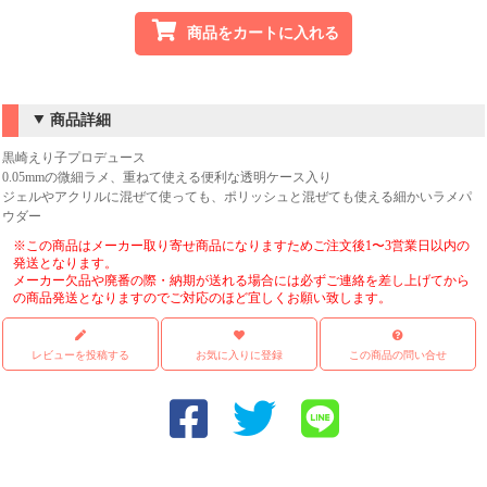
商品をカートに入れる
商品詳細
黒崎えり子プロデュース
0.05mmの微細ラメ、重ねて使える便利な透明ケース入り
ジェルやアクリルに混ぜて使っても、ポリッシュと混ぜても使える細かいラメパ
ウダー
※この商品はメーカー取り寄せ商品になりますためご注文後1〜3営業日以内の
発送となります。
メーカー欠品や廃番の際・納期が送れる場合には必ずご連絡を差し上げてから
の商品発送となりますのでご対応のほど宜しくお願い致します。
レビューを投稿する
お気に入りに登録
この商品の問い合せ