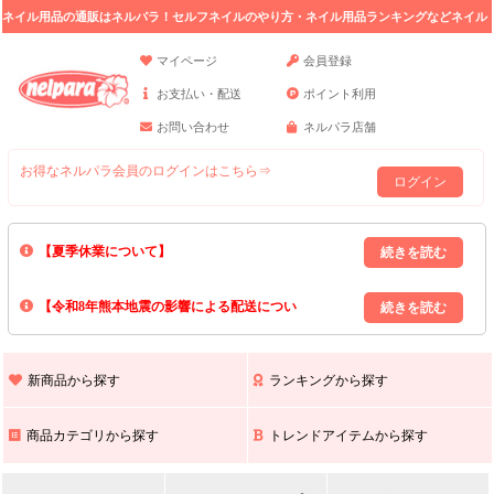
ネイル用品の通販はネルパラ！セルフネイルのやり方・ネイル用品ランキングなどネイル
の情報満載。
マイページ
会員登録
お支払い・配送
ポイント利用
お問い合わせ
ネルパラ店舗
お得なネルパラ会員のログインはこちら⇒
ログイン
【夏季休業について】
8/13(木)～8/16(日)の間｢出荷業務・お問い合わせ業務｣はお休みいたしま
【令和8年熊本地震の影響による配送につい
す｡
上記期間中のご注文・お問い合わせは8/17(月)以降の対応となりますので
て】
現在､ 熊本県へのお荷物の出荷を停止しております｡
予めご了承ください｡
また､ 九州全域でお荷物のお届けに遅延が生じております｡
新商品から探す
ランキングから探す
ご不便をおかけいたしますが､ 何卒ご理解賜りますようお願い申し上げ
ます｡
商品カテゴリから探す
トレンドアイテムから探す