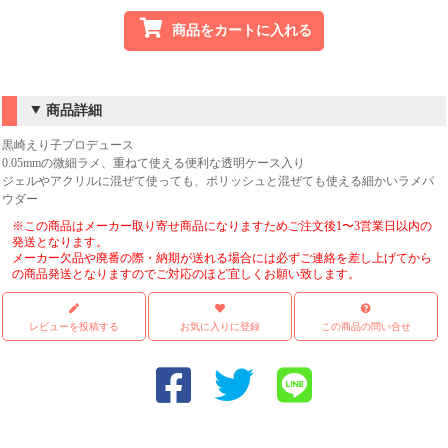
商品をカートに入れる
商品詳細
黒崎えり子プロデュース
0.05mmの微細ラメ、重ねて使える便利な透明ケース入り
ジェルやアクリルに混ぜて使っても、ポリッシュと混ぜても使える細かいラメパ
ウダー
※この商品はメーカー取り寄せ商品になりますためご注文後1〜3営業日以内の
発送となります。
メーカー欠品や廃番の際・納期が送れる場合には必ずご連絡を差し上げてから
の商品発送となりますのでご対応のほど宜しくお願い致します。
レビューを投稿する
お気に入りに登録
この商品の問い合せ