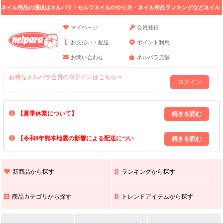
ネイル用品の通販はネルパラ！セルフネイルのやり方・ネイル用品ランキングなどネイル
の情報満載。
マイページ
会員登録
お支払い・配送
ポイント利用
お問い合わせ
ネルパラ店舗
お得なネルパラ会員のログインはこちら⇒
ログイン
【夏季休業について】
8/13(木)～8/16(日)の間｢出荷業務・お問い合わせ業務｣はお休みいたしま
【令和8年熊本地震の影響による配送につい
す｡
上記期間中のご注文・お問い合わせは8/17(月)以降の対応となりますので
て】
現在､ 熊本県へのお荷物の出荷を停止しております｡
予めご了承ください｡
また､ 九州全域でお荷物のお届けに遅延が生じております｡
新商品から探す
ランキングから探す
ご不便をおかけいたしますが､ 何卒ご理解賜りますようお願い申し上げ
ます｡
商品カテゴリから探す
トレンドアイテムから探す