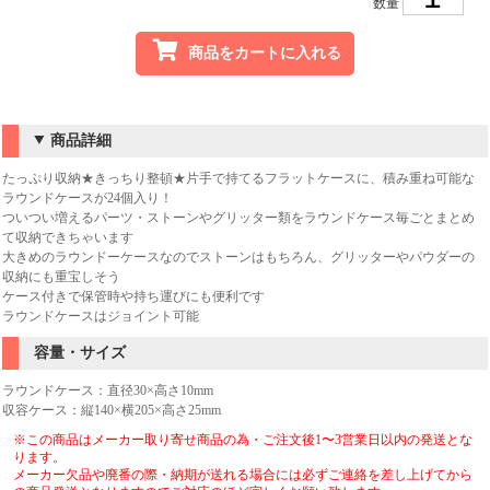
数量
商品をカートに入れる
商品詳細
たっぷり収納★きっちり整頓★片手で持てるフラットケースに、積み重ね可能な
ラウンドケースが24個入り！
ついつい増えるパーツ・ストーンやグリッター類をラウンドケース毎ごとまとめ
て収納できちゃいます
大きめのラウンドーケースなのでストーンはもちろん、グリッターやパウダーの
収納にも重宝しそう
ケース付きで保管時や持ち運びにも便利です
ラウンドケースはジョイント可能
容量・サイズ
ラウンドケース：直径30×高さ10mm
収容ケース：縦140×横205×高さ25mm
※この商品はメーカー取り寄せ商品の為・ご注文後1〜3営業日以内の発送とな
ります。
メーカー欠品や廃番の際・納期が送れる場合には必ずご連絡を差し上げてから