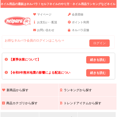
ネイル用品の通販はネルパラ！セルフネイルのやり方・ネイル用品ランキングなどネイル
の情報満載。
マイページ
会員登録
お支払い・配送
ポイント利用
お問い合わせ
ネルパラ店舗
お得なネルパラ会員のログインはこちら⇒
ログイン
【夏季休業について】
8/13(木)～8/16(日)の間｢出荷業務・お問い合わせ業務｣はお休みいたしま
【令和8年熊本地震の影響による配送につい
す｡
上記期間中のご注文・お問い合わせは8/17(月)以降の対応となりますので
て】
現在､ 熊本県へのお荷物の出荷を停止しております｡
予めご了承ください｡
また､ 九州全域でお荷物のお届けに遅延が生じております｡
新商品から探す
ランキングから探す
ご不便をおかけいたしますが､ 何卒ご理解賜りますようお願い申し上げ
ます｡
商品カテゴリから探す
トレンドアイテムから探す