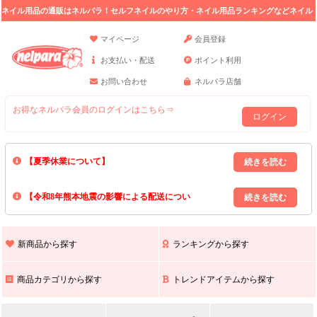
ネイル用品の通販はネルパラ！セルフネイルのやり方・ネイル用品ランキングなどネイル
の情報満載。
マイページ
会員登録
お支払い・配送
ポイント利用
お問い合わせ
ネルパラ店舗
お得なネルパラ会員のログインはこちら⇒
ログイン
【夏季休業について】
8/13(木)～8/16(日)の間｢出荷業務・お問い合わせ業務｣はお休みいたしま
【令和8年熊本地震の影響による配送につい
す｡
上記期間中のご注文・お問い合わせは8/17(月)以降の対応となりますので
て】
現在､ 熊本県へのお荷物の出荷を停止しております｡
予めご了承ください｡
また､ 九州全域でお荷物のお届けに遅延が生じております｡
新商品から探す
ランキングから探す
ご不便をおかけいたしますが､ 何卒ご理解賜りますようお願い申し上げ
ます｡
商品カテゴリから探す
トレンドアイテムから探す